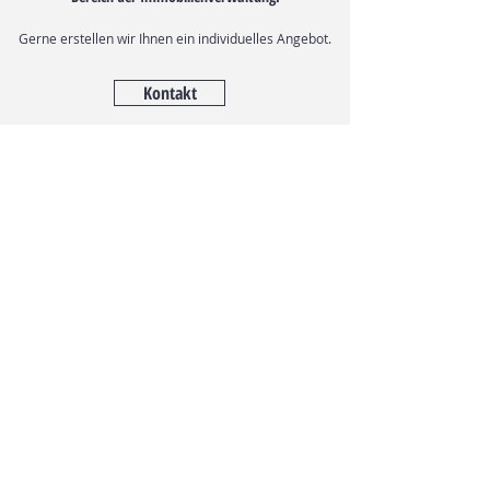
Gerne erstellen wir Ihnen ein individuelles Angebot.
Kontakt
Wir freuen uns auf Ihre
Kontaktaufnahme.
Marco Roth Immobilien Anstalt
Landstrasse 1
FL-9495 Triesen
Tel.
+423 392 34 89
Mobile +423 787 34 89