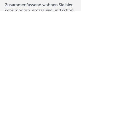
Zusammenfassend wohnen Sie hier
sehr modern, grosszügig und schon
fast ein bisschen luxuriös mit
herrlicher Aussicht.
Ansichts- und Grundrissplan
Dieses Objekt ist vermietet
Wir freuen uns auf Ihre
Kontaktaufnahme.