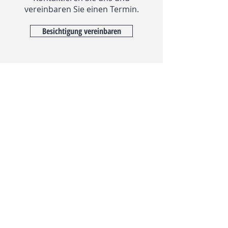
vereinbaren Sie einen Termin.
Besichtigung vereinbaren
Wir freuen uns auf Ihre
Kontaktaufnahme.
Marco Roth Immobilien Anstalt
Landstrasse 1
FL-9495 Triesen
Tel.
+423 392 34 89